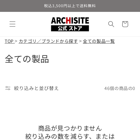
コンテ
税込3,500円以上で送料無料
ンツに
進む
カ
ー
ト
>
>
TOP
カテゴリ／ブランドから探す
全ての製品一覧
コ
全ての製品
レ
ク
絞り込みと並び替え
46個の商品の0
シ
ョ
ン
:
商品が見つかりません
絞り込みの数を減らす、または